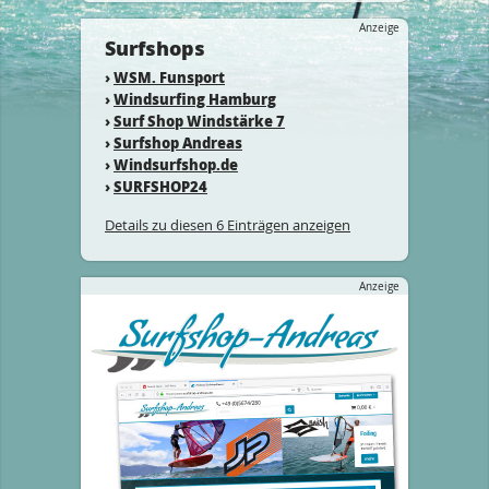
Anzeige
Surfshops
›
WSM. Funsport
›
Windsurfing Hamburg
›
Surf Shop Windstärke 7
›
Surfshop Andreas
›
Windsurfshop.de
›
SURFSHOP24
Details zu diesen 6 Einträgen anzeigen
Anzeige