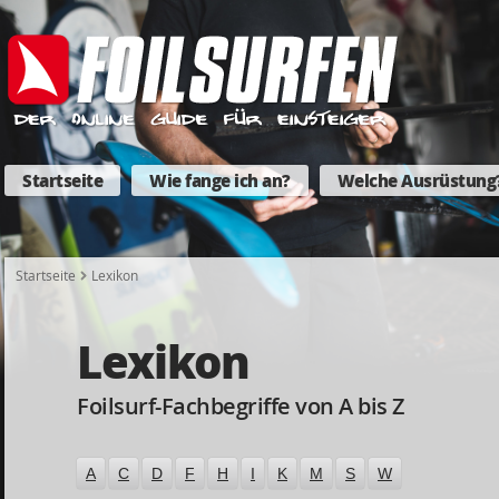
Startseite
Wie fange ich an?
Welche Ausrüstung
Startseite
Lexikon
Lexikon
Foilsurf-Fachbegriffe von A bis Z
A
C
D
F
H
I
K
M
S
W