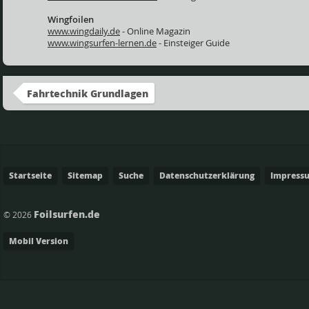
Wingfoilen
www.wingdaily.de
- Online Magazin
www.wingsurfen-lernen.de
- Einsteiger Guide
Fahrtechnik Grundlagen
Startseite
Sitemap
Suche
Datenschutzerklärung
Impress
Foilsurfen.de
© 2026
Mobil Version